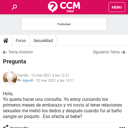
MENU
INICIO
FOROS
Foros
Sexualidad
SALUD
Tema Anterior
Siguiente Tema
Pregunta
FAMILIA
Camila
- 12 mar 2021 a las 12:21
NUTRICIÓN
ArjenR
-
12 mar 2021 a las 13:11
Hola,
BIENESTAR
Yo quería hacer una consulta. Yo estoy cursando los
primeros meses de embarazo y mi novio al tener relaciones
SEXUALIDAD
sexuales me metió los dedos y después cuando fui al baño
sangre un poquito . Eso afecta al bebe?
GLOSARIO