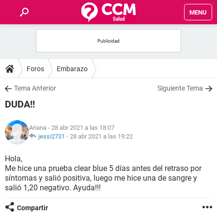
MENU
INICIO
FOROS
Foros
Embarazo
SALUD
Tema Anterior
Siguiente Tema
DUDA!!
FAMILIA
Ariana
- 28 abr 2021 a las 18:07
NUTRICIÓN
jessi2731
-
28 abr 2021 a las 19:22
Hola,
BIENESTAR
Me hice una prueba clear blue 5 días antes del retraso por
síntomas y salió positiva, luego me hice una de sangre y
SEXUALIDAD
salió 1,20 negativo. Ayuda!!!
Compartir
GLOSARIO