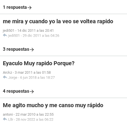
1 respuesta
me mira y cuando yo la veo se voltea rapido
jedi501
-
14 dic 2011 a las 20:41
jedi501
-
29 dic 2011 a las 04:26
3 respuestas
Eyaculo Muy rapido Porque?
Arckz
-
3 mar 2011 a las 01:58
Jorge
-
6 jun 2018 a las 18:27
4 respuestas
Me agito mucho y me canso muy rápido
antoni
-
22 mar 2010 a las 22:55
Lllr
-
28 nov 2022 a las 06:22