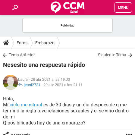
MENU
INICIO
FOROS
Foros
Embarazo
SALUD
Tema Anterior
Siguiente Tema
Nesesito una respuesta rápido
FAMILIA
Laura
- 28 abr 2021 a las 19:00
NUTRICIÓN
jessi2731
-
29 abr 2021 a las 21:11
Hola,
BIENESTAR
Mi
ciclo menstrual
es de 30 días y un día después de q me
terminó la regla tuve relaciones sexuales y el se vino dentro
SEXUALIDAD
de mi
Q posibilidades hay de una embarazo?
GLOSARIO