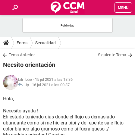
MENU
INICIO
FOROS
Foros
Sexualidad
SALUD
Tema Anterior
Siguiente Tema
Necsito orientación
FAMILIA
Lili_lobe
- 15 jul 2021 a las 18:36
NUTRICIÓN
Jp -
16 jul 2021 a las 00:37
Hola,
BIENESTAR
Necesito ayuda !
SEXUALIDAD
Eh estado teniendo días donde el flujo es demasiado
abundante como si me hiciera pipí y de repente sale flujo
color blanco algo grumoso como si fuera queso :/
GLOSARIO
Me podrían orientar ! Gracias