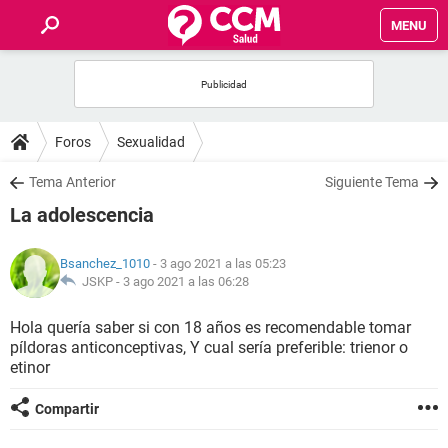
MENU
INICIO
FOROS
Foros
Sexualidad
SALUD
Tema Anterior
Siguiente Tema
La adolescencia
FAMILIA
Bsanchez_1010
- 3 ago 2021 a las 05:23
NUTRICIÓN
JSKP -
3 ago 2021 a las 06:28
Hola quería saber si con 18 años es recomendable tomar
BIENESTAR
píldoras anticonceptivas, Y cual sería preferible: trienor o
etinor
SEXUALIDAD
Compartir
GLOSARIO