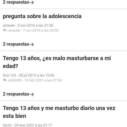
2 respuestas
pregunta sobre la adolescencia
ameale
-
5 nov 2016 a las 21:30
ameale
-
7 nov 2016 a las 03:50
2 respuestas
Tengo 13 años, ¿es malo masturbarse a mi
edad?
Guz 103
-
28 jul 2015 a las 10:40
AASH82
-
12 feb 2021 a las 07:24
2 respuestas
Tengo 13 años y me masturbo diario una vez
esta bien
Kevin
-
20 ene 2022 a las 01:17