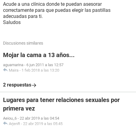
Acude a una clínica donde te puedan asesorar
correctamente para que puedas elegir las pastillas
adecuadas para ti.
Saludos
Discusiones similares
Mojar la cama a 13 años...
aguamarina
-
6 jun 2011 a las 12:57
Maira
-
1 feb 2018 a las 13:20
2 respuestas
Lugares para tener relaciones sexuales por
primera vez
Aeiou_6
-
22 abr 2019 a las 04:54
ArjenR
-
22 abr 2019 a las 05:45