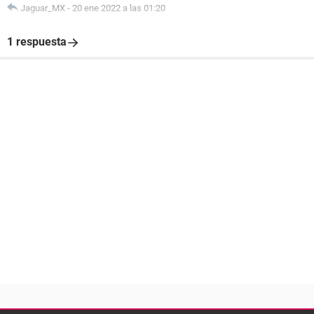
Jaguar_MX
-
20 ene 2022 a las 01:20
1 respuesta