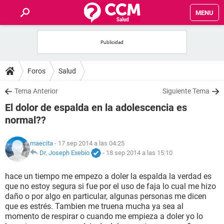
MENU
INICIO
FOROS
Foros
Salud
SALUD
Tema Anterior
Siguiente Tema
El dolor de espalda en la adolescencia es
FAMILIA
normal??
NUTRICIÓN
maecita
- 17 sep 2014 a las 04:25
Dr. Joseph Exebio
-
18 sep 2014 a las 15:10
BIENESTAR
hace un tiempo me empezo a doler la espalda la verdad es
que no estoy segura si fue por el uso de faja lo cual me hizo
SEXUALIDAD
daño o por algo en particular, algunas personas me dicen
que es estrés. Tambien me truena mucha ya sea al
momento de respirar o cuando me empieza a doler yo lo
GLOSARIO