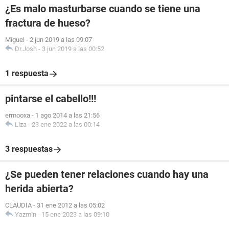
¿Es malo masturbarse cuando se tiene una
fractura de hueso?
Miguel
-
2 jun 2019 a las 09:07
Dr.Josh
-
3 jun 2019 a las 00:52
1 respuesta
pintarse el cabello!!!
ermooxa
-
1 ago 2014 a las 21:56
Liza
-
23 ene 2022 a las 00:14
3 respuestas
¿Se pueden tener relaciones cuando hay una
herida abierta?
CLAUDIA
-
31 ene 2012 a las 05:02
Yazmin
-
15 ene 2023 a las 09:10