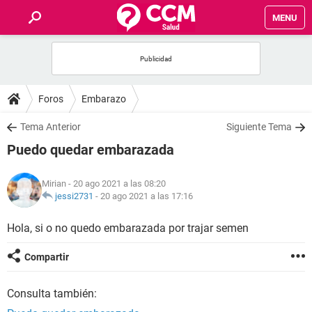
MENU
INICIO
FOROS
Foros
Embarazo
SALUD
Tema Anterior
Siguiente Tema
Puedo quedar embarazada
FAMILIA
Mirian
- 20 ago 2021 a las 08:20
NUTRICIÓN
jessi2731
-
20 ago 2021 a las 17:16
Hola, si o no quedo embarazada por trajar semen
BIENESTAR
Compartir
SEXUALIDAD
Consulta también:
GLOSARIO