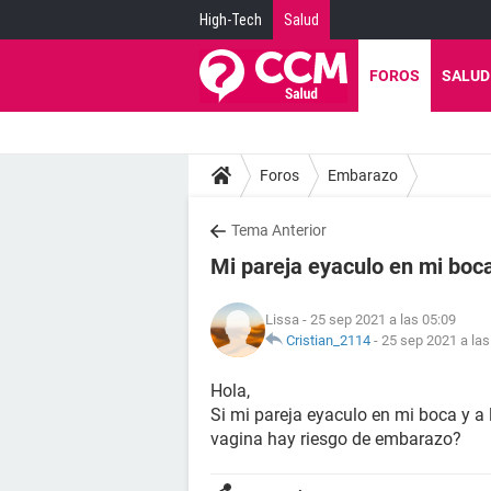
High-Tech
Salud
FOROS
SALUD
Foros
Embarazo
Tema Anterior
Mi pareja eyaculo en mi boc
Lissa
- 25 sep 2021 a las 05:09
Cristian_2114
-
25 sep 2021 a las
Hola,
Si mi pareja eyaculo en mi boca y a
vagina hay riesgo de embarazo?