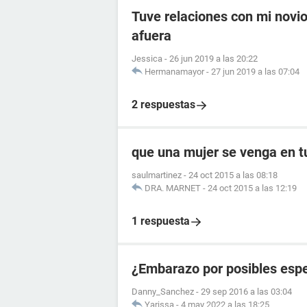
Tuve relaciones con mi novio 
afuera
Jessica
-
26 jun 2019 a las 20:22
Hermanamayor
-
27 jun 2019 a las 07:04
2 respuestas
que una mujer se venga en t
saulmartinez
-
24 oct 2015 a las 08:18
DRA. MARNET
-
24 oct 2015 a las 12:19
1 respuesta
¿Embarazo por posibles esp
Danny_Sanchez
-
29 sep 2016 a las 03:04
Yarissa
-
4 may 2022 a las 18:25