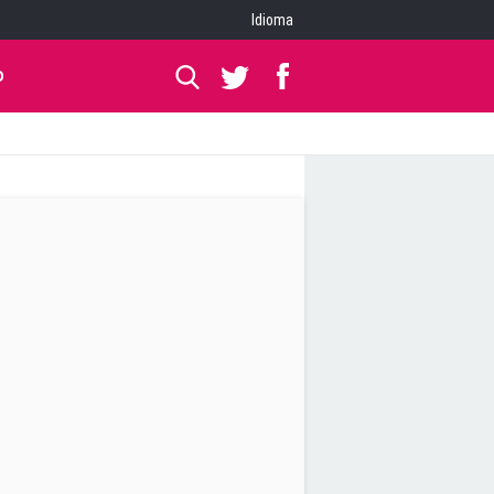
Idioma
O