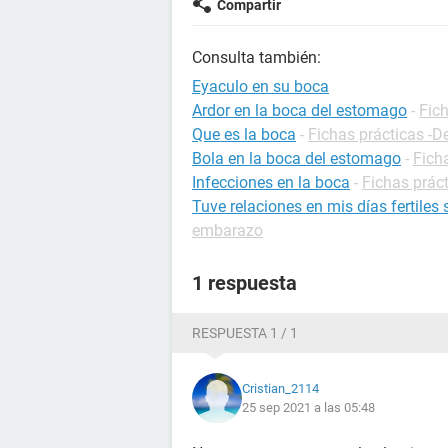
Compartir
Consulta también:
Eyaculo en su boca
Ardor en la boca del estomago
-
Fich
Que es la boca
-
Fichas prácticas -D
Bola en la boca del estomago
-
Fich
Infecciones en la boca
-
Fichas práct
Tuve relaciones en mis días fertiles
embarazo
1 respuesta
RESPUESTA 1 / 1
Cristian_2114
25 sep 2021 a las 05:48