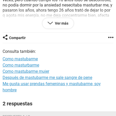
no podía dormir por la ansiedad nesecitaba masturbar me, y
pasaron los años, ahora tengo 26 años trató de dejar lo por
q agota mis energía, no me deja concentrarme bien, afecta
mucho en mi confianza y socializar, me a causado
Ver más
depresion, ansiedad y ataque de pánico, para mí es difícil
contar eso por pena o vergüenza no se lo he dicho a nadie,
la maturbacion es dañina para la mente, he tratado dejar la,
Compartir
lo maximo q he logrado es un mes pero en ese mes siento
calma y mi confianza aumenta pero cuando por
Consulta también:
equivocación o por un descuidado veo algo sexual o dejo q
un pensamientos me debilite, me masturbo y me siento
Como mastubarme
culpable o un fracasado, he tenido novias y he tenido
Como masturbarme
relaciones sensuales y la verdad demoro en eyacular y
Como mastubarme mujer
aveces es estresante. Solo quiero dejar de hacer lo estoy
tratando de dejar lo aunque avece siento que no avanzo
Después de mastubarme me sale sangre de pene
pero no me voy a rendir pero nesecito consejo o ayuda para
Me gusta usar prendas femeninas y mastubarme, soy
esto
hombre
2 respuestas