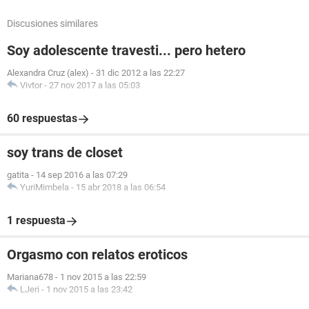
Discusiones similares
Soy adolescente travesti... pero hetero
Alexandra Cruz (alex)
-
31 dic 2012 a las 22:27
Vivtor
-
27 nov 2017 a las 05:03
60 respuestas
soy trans de closet
gatita
-
14 sep 2016 a las 07:29
YuriMimbela
-
15 abr 2018 a las 06:54
1 respuesta
Orgasmo con relatos eroticos
Mariana678
-
1 nov 2015 a las 22:59
LJeri
-
1 nov 2015 a las 23:42