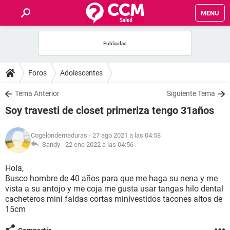
MENU
INICIO
FOROS
Foros
Adolescentes
SALUD
Tema Anterior
Siguiente Tema
Soy travesti de closet primeriza tengo 31años
FAMILIA
Cogelondemaduras
- 27 ago 2021 a las 04:58
NUTRICIÓN
Sandy -
22 ene 2022 a las 04:56
Hola,
BIENESTAR
Busco hombre de 40 años para que me haga su nena y me
vista a su antojo y me coja me gusta usar tangas hilo dental
SEXUALIDAD
cacheteros mini faldas cortas minivestidos tacones altos de
15cm
GLOSARIO