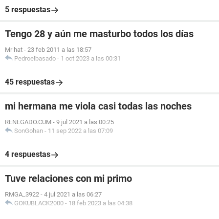
5 respuestas
Tengo 28 y aún me masturbo todos los días
Mr hat
-
23 feb 2011 a las 18:57
Pedroelbasado
-
1 oct 2023 a las 00:31
45 respuestas
mi hermana me viola casi todas las noches
RENEGADO.CUM
-
9 jul 2021 a las 00:25
SonGohan
-
11 sep 2022 a las 07:09
4 respuestas
Tuve relaciones con mi primo
RMGA_3922
-
4 jul 2021 a las 06:27
GOKUBLACK2000
-
18 feb 2023 a las 04:38