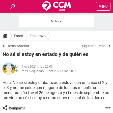
MENU
INICIO
FOROS
Foros
Embarazo
SALUD
Tema Anterior
Siguiente Tema
No sé si estoy en estado y de quién es
FAMILIA
Lili
- 1 oct 2021 a las 20:03
NUTRICIÓN
Perfil bloqueado -
1 oct 2021 a las 20:39
Hola, No sé si estoy embarazada estuve con un chico el 2 y
BIENESTAR
el 3 y no me cuide con ninguno de los dos mi untima
menstruación fue el 26 de agosto y el mes de septiembre no
SEXUALIDAD
me vino no sé si estoy u como saber de cuál de los dos es
Compartir
GLOSARIO