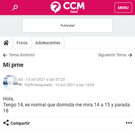
MENU
INICIO
FOROS
Foros
Adolescentes
SALUD
Tema Anterior
Siguiente Tema
Mi prne
FAMILIA
Xd
- 13 oct 2021 a las 07:23
NUTRICIÓN
Perfil bloqueado -
13 oct 2021 a las 14:03
Hola,
BIENESTAR
Tengo 14, es normal que dormida me mira 14 a 15 y parada
18
SEXUALIDAD
Compartir
GLOSARIO