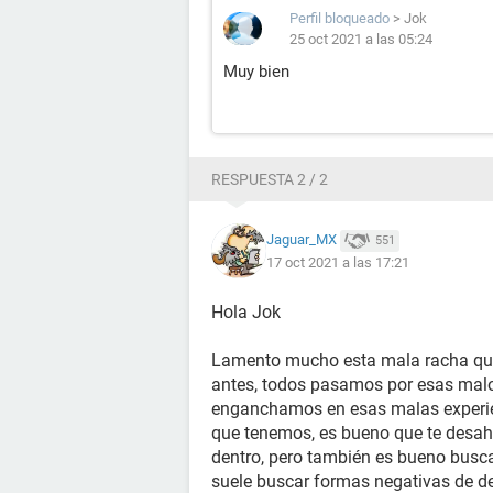
Perfil bloqueado
>
Jok
25 oct 2021 a las 05:24
Muy bien
RESPUESTA 2 / 2
Jaguar_MX
551
17 oct 2021 a las 17:21
Hola Jok
Lamento mucho esta mala racha que
antes, todos pasamos por esas ma
enganchamos en esas malas experie
que tenemos, es bueno que te desah
dentro, pero también es bueno busca
suele buscar formas negativas de d