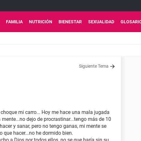
FAMILIA
NUTRICIÓN
BIENESTAR
SEXUALIDAD
GLOSARI
Siguiente Tema
r choque mi carro... Hoy me hace una mala jugada
 mente...no dejo de procrastinar...tengo más de 10
 hacer y sanar, pero no tengo ganas, mi mente se
o que hacer...no he dormido bien.
ho a Dios por todos ellos, no se que haría sin su