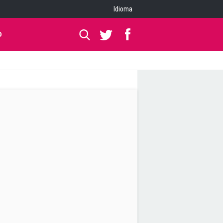
Idioma
O