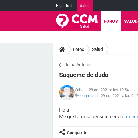
High-Tech
Salud
FOROS
SALUD
Foros
Salud
Tema Anterior
Saqueme de duda
Yabelt
- 28 oct 2021 a las 19:54
ehhmessi
-
29 oct 2021 a las 04:
Hola,
Me gustaría saber si teniendo
ameno
Compartir