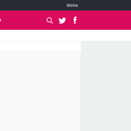
Idioma
O