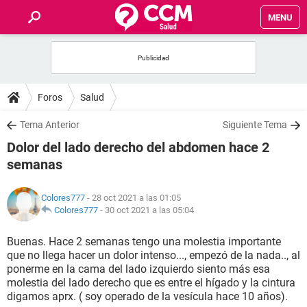
MENU
INICIO
FOROS
Foros
Salud
SALUD
Tema Anterior
Siguiente Tema
Dolor del lado derecho del abdomen hace 2
FAMILIA
semanas
NUTRICIÓN
Colores777
- 28 oct 2021 a las 01:05
Colores777
-
30 oct 2021 a las 05:04
BIENESTAR
Buenas. Hace 2 semanas tengo una molestia importante
que no llega hacer un dolor intenso..., empezó de la nada.., al
SEXUALIDAD
ponerme en la cama del lado izquierdo siento más esa
molestia del lado derecho que es entre el hígado y la cintura
digamos aprx. ( soy operado de la vesícula hace 10 años).
GLOSARIO