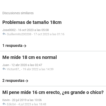
Discusiones similares
Problemas de tamaño 18cm
Jose0002
-
16 oct 2023 a las 05:08
Guillermito200208
-
17 oct 2023 a las 01:16
1 respuesta
Me mide 18 cm es normal
Juan
-
12 abr 2020 a las 02:47
Victorr87_
-
19 abr 2022 a las 14:39
2 respuestas
Mi pene mide 16 cm erecto, ¿es grande o chico?
Kevin
-
20 jul 2019 a las 10:06
Edicbri
-
4 jul 2023 a las 18:48