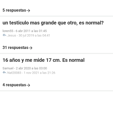
5 respuestas
un testiculo mas grande que otro, es normal?
loren55
-
6 abr 2011 a las 01:45
Jesus
-
30 jul 2019 a las 04:41
31 respuestas
16 años y me mide 17 cm. Es normal
Samuel
-
2 abr 2020 a las 03:00
Nat20083
-
1 nov 2021 a las 21:26
4 respuestas