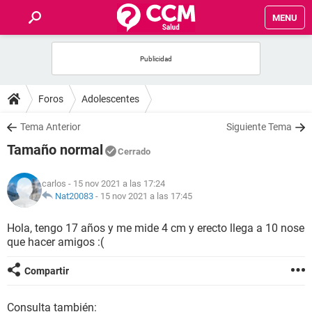
MENU
INICIO
FOROS
Foros
Adolescentes
SALUD
Tema Anterior
Siguiente Tema
Tamaño normal
Cerrado
FAMILIA
carlos
- 15 nov 2021 a las 17:24
NUTRICIÓN
Nat20083
-
15 nov 2021 a las 17:45
Hola, tengo 17 años y me mide 4 cm y erecto llega a 10 nose
BIENESTAR
que hacer amigos :(
SEXUALIDAD
Compartir
GLOSARIO
Consulta también: