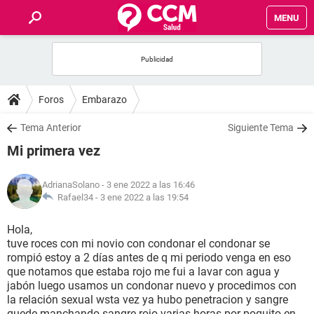
MENU
INICIO
FOROS
Foros
Embarazo
SALUD
Tema Anterior
Siguiente Tema
Mi primera vez
FAMILIA
AdrianaSolano
- 3 ene 2022 a las 16:46
NUTRICIÓN
Rafael34 -
3 ene 2022 a las 19:54
Hola,
BIENESTAR
tuve roces con mi novio con condonar el condonar se
rompió estoy a 2 días antes de q mi periodo venga en eso
SEXUALIDAD
que notamos que estaba rojo me fui a lavar con agua y
jabón luego usamos un condonar nuevo y procedimos con
la relación sexual wsta vez ya hubo penetracion y sangre
GLOSARIO
quede manchando sangre rojo varias horas por poquito en