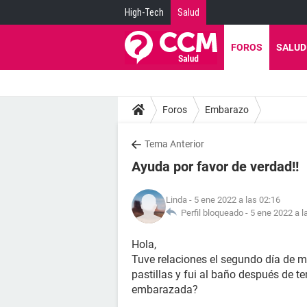
High-Tech
Salud
FOROS
SALUD
Foros
Embarazo
Tema Anterior
Ayuda por favor de verdad!!
Linda
- 5 ene 2022 a las 02:16
Perfil bloqueado -
5 ene 2022 a l
Hola,
Tuve relaciones el segundo día de 
pastillas y fui al baño después de t
embarazada?