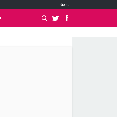
Idioma
O