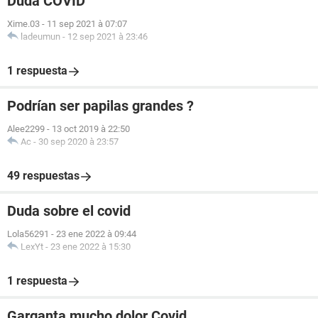
Duda COVID
Xime.03
-
11 sep 2021 à 07:07
ladeumun
-
12 sep 2021 à 23:46
1 respuesta
Podrían ser papilas grandes ?
Alee2299
-
13 oct 2019 à 22:50
Ac
-
30 sep 2020 à 23:57
49 respuestas
Duda sobre el covid
Lola56291
-
23 ene 2022 à 09:44
LexYt
-
23 ene 2022 à 15:30
1 respuesta
Garganta mucho dolor Covid