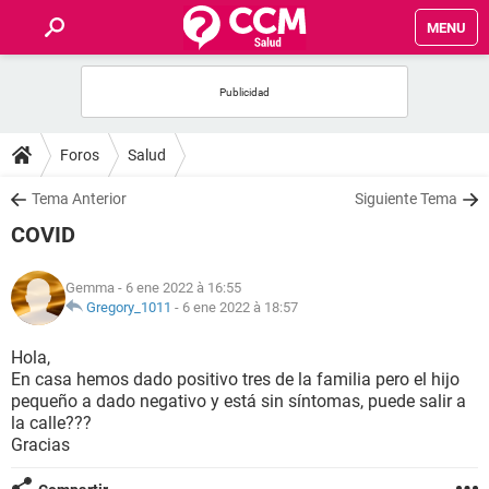
MENU
INICIO
FORUMS
Foros
Salud
SALUD
Tema Anterior
Siguiente Tema
COVID
FAMILIA
Gemma
- 6 ene 2022 à 16:55
NUTRICIÓN
Gregory_1011
-
6 ene 2022 à 18:57
Hola,
BIENESTAR
En casa hemos dado positivo tres de la familia pero el hijo
pequeño a dado negativo y está sin síntomas, puede salir a
SEXUALIDAD
la calle???
Gracias
GLOSARIO