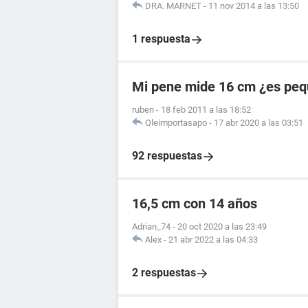
DRA. MARNET
-
11 nov 2014 a las 13:50
1 respuesta
Mi pene mide 16 cm ¿es pe
ruben
-
18 feb 2011 a las 18:52
Qleimportasapo
-
17 abr 2020 a las 03:51
92 respuestas
16,5 cm con 14 años
Adrian_74
-
20 oct 2020 a las 23:49
Alex
-
21 abr 2022 a las 04:33
2 respuestas