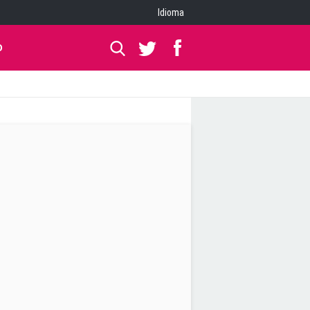
Idioma
O