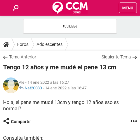
MENU
INICIO
FOROS
Foros
Adolescentes
SALUD
Tema Anterior
Siguiente Tema
Tengo 12 años y me mudé el pene 13 cm
FAMILIA
Ale
- 14 ene 2022 a las 16:27
NUTRICIÓN
Nat20083
-
14 ene 2022 a las 16:47
Hola, el pene me mudé 13cm y tengo 12 años eso es
BIENESTAR
normal?
SEXUALIDAD
Compartir
GLOSARIO
Consulta también: