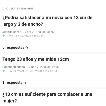
Discusiones similares
¿Podría satisfacer a mi novia con 13 cm de
largo y 3 de ancho?
JuanBalcazar
-
17 abr 2019 a las 00:55
Faze
-
17 jun 2023 a las 21:03
5 respuestas
Tengo 23 años y me mide 12cm
Sabanasblancas
-
12 sep 2020 a las 19:06
Juandi_2529
-
17 oct 2020 a las 10:04
1 respuesta
¿13 cm es suficiente para complacer a una
mujer?