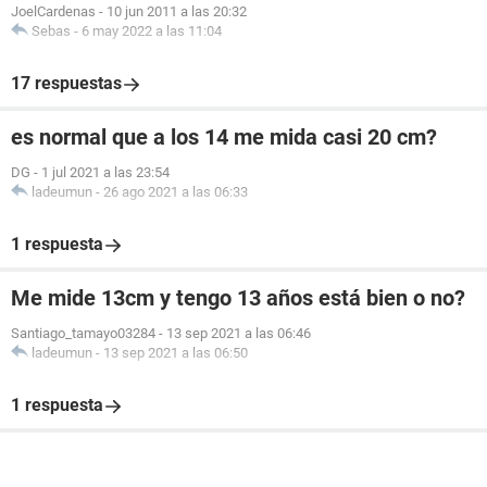
JoelCardenas
-
10 jun 2011 a las 20:32
Sebas
-
6 may 2022 a las 11:04
17 respuestas
es normal que a los 14 me mida casi 20 cm?
DG
-
1 jul 2021 a las 23:54
ladeumun
-
26 ago 2021 a las 06:33
1 respuesta
Me mide 13cm y tengo 13 años está bien o no?
Santiago_tamayo03284
-
13 sep 2021 a las 06:46
ladeumun
-
13 sep 2021 a las 06:50
1 respuesta