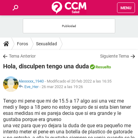
MENU
INICIO
FOROS
Foros
Sexualidad
SALUD
Tema Anterior
Siguiente Tema
Hola, disculpen tengo una duda
Resuelto
FAMILIA
Alexxxxx_1940
- Modificado el 20 feb 2022 a las 16:35
NUTRICIÓN
Eve_Her
-
26 mar 2022 a las 19:26
Tengo mi pene que mi de 15.5 a 17 algo asi una vez me
BIENESTAR
medi y llego a 18 pero no estoy seguro de si esta bien tener
esas medidas mi ex pareja decia que si era grande y le
SEXUALIDAD
gustaba porque era grueso
una vez para que yo dejara la duda de que era pequeño me
intento meter el pene en una botella de plastico de gatorade
GLOSARIO
y no entraba, a ella le gustaba siempre se venia cuando se lo