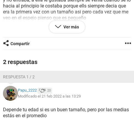
hacia al principio le costaba porque ells siempre decia que
era la primera vez con un tamaño asi pero cada vez que me
veo en el espejo pienso que es pequeño
Porfavor ayudaaaa
Ver más
Si alguien quiere también podemos hablar en pruvado de
verdad tengo dudas
Compartir
2 respuestas
RESPUESTA 1 / 2
Papu_2222
20
Modificado el 21 feb 2022 a las 13:29
Depende tu edad si es un buen tamaño, pero por las medias
estás en el promedio