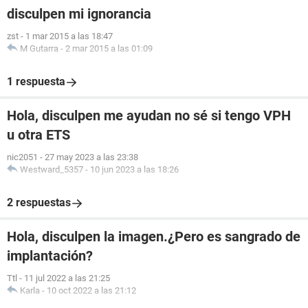
disculpen mi ignorancia
zst
-
1 mar 2015 a las 18:47
M Gutarra
-
2 mar 2015 a las 01:09
1 respuesta
Hola, disculpen me ayudan no sé si tengo VPH
u otra ETS
nic2051
-
27 may 2023 a las 23:38
Westward_5357
-
10 jun 2023 a las 18:26
2 respuestas
Hola, disculpen la imagen.¿Pero es sangrado de
implantación?
Ttl
-
11 jul 2022 a las 21:25
Karla
-
10 oct 2022 a las 21:12