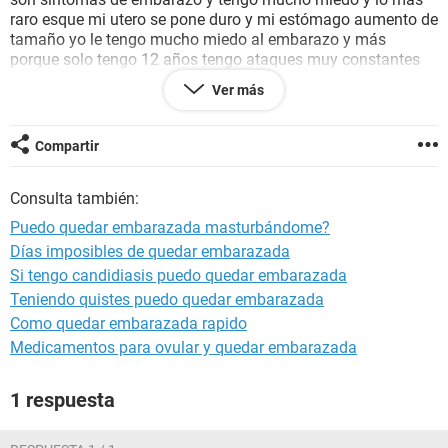
raro esque mi utero se pone duro y mi estómago aumento de
tamaño yo le tengo mucho miedo al embarazo y más
porque solo tengo 12 años tengo ataques muy constantes
de pensamientos fuertes en dónde si estoy embarazada y
Ver más
toda mi vida se vuelve un infierno me tiemblan las manos y
no tengo hambre no puedo prestar atención a las personas
porque solo pienso en lo que me está pasando por favor
Compartir
ayuda necesito una respuesta lo antes posible se los pido
Consulta también:
Puedo quedar embarazada masturbándome?
Días imposibles de quedar embarazada
Si tengo candidiasis puedo quedar embarazada
Teniendo quistes puedo quedar embarazada
Como quedar embarazada rapido
Medicamentos para ovular y quedar embarazada
1 respuesta