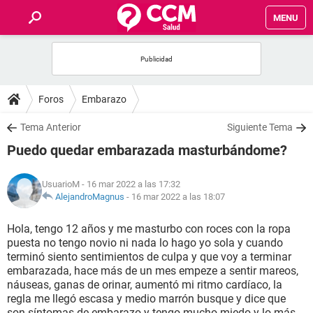
MENU
INICIO
FOROS
Foros
Embarazo
SALUD
Tema Anterior
Siguiente Tema
Puedo quedar embarazada masturbándome?
FAMILIA
UsuarioM
- 16 mar 2022 a las 17:32
NUTRICIÓN
AlejandroMagnus
-
16 mar 2022 a las 18:07
Hola, tengo 12 años y me masturbo con roces con la ropa
BIENESTAR
puesta no tengo novio ni nada lo hago yo sola y cuando
terminó siento sentimientos de culpa y que voy a terminar
SEXUALIDAD
embarazada, hace más de un mes empeze a sentir mareos,
náuseas, ganas de orinar, aumentó mi ritmo cardíaco, la
regla me llegó escasa y medio marrón busque y dice que
GLOSARIO
son síntomas de embarazo y tengo mucho miedo y lo más