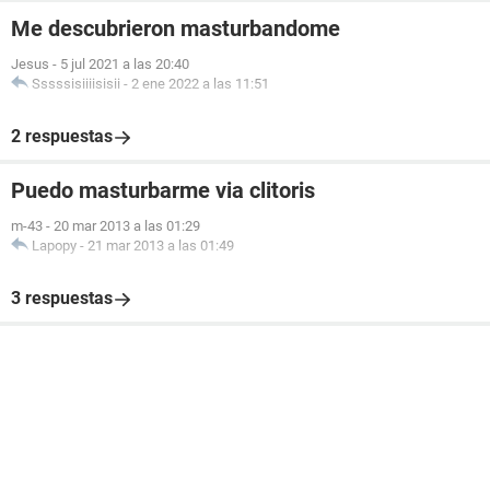
Me descubrieron masturbandome
Jesus
-
5 jul 2021 a las 20:40
Sssssisiiiisisii
-
2 ene 2022 a las 11:51
2 respuestas
Puedo masturbarme via clitoris
m-43
-
20 mar 2013 a las 01:29
Lapopy
-
21 mar 2013 a las 01:49
3 respuestas