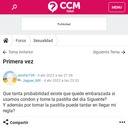
MENU
INICIO
FOROS
Foros
Sexualidad
SALUD
Tema Anterior
Siguiente Tema
Primera vez
FAMILIA
Jenifer739
- 4 abr 2022 a las 21:38
NUTRICIÓN
Jaguar_MX
-
4 abr 2022 a las 23:33
Que tanta probabilidad existe que quede embarazada si
BIENESTAR
usamos condon y tome la pastilla del dia Siguente?
Y además por tomar la pastilla puede tardar en llegar mi
SEXUALIDAD
regla?
Compartir
GLOSARIO