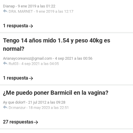
Dianap
-
9 ene 2019 a las 01:22
DRA. MARNET
-
9 ene 2019 a las 12:17
1 respuesta
Tengo 14 años mido 1.54 y peso 40kg es
normal?
Arianaycoreanoz@gmail.com
-
4 sep 2021 a las 00:56
Rut03
-
4 sep 2021 a las 04:05
1 respuesta
¿Me puedo poner Barmicil en la vagina?
Ay que dolor!!
-
21 jul 2012 a las 09:28
Dr.manzur
-
18 may 2023 a las 22:51
27 respuestas