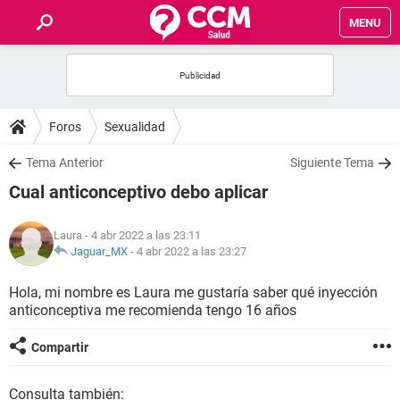
MENU
INICIO
FOROS
Foros
Sexualidad
SALUD
Tema Anterior
Siguiente Tema
Cual anticonceptivo debo aplicar
FAMILIA
Laura
- 4 abr 2022 a las 23:11
NUTRICIÓN
Jaguar_MX
-
4 abr 2022 a las 23:27
Hola, mi nombre es Laura me gustaría saber qué inyección
BIENESTAR
anticonceptiva me recomienda tengo 16 años
SEXUALIDAD
Compartir
GLOSARIO
Consulta también: