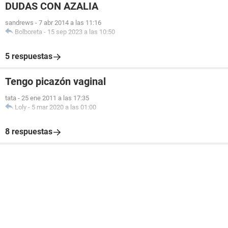
DUDAS CON AZALIA
sandrews
-
7 abr 2014 a las 11:16
Bolboreta
-
15 sep 2023 a las 10:50
5 respuestas
Tengo picazón vaginal
tata
-
25 ene 2011 a las 17:35
Loly
-
5 mar 2020 a las 01:00
8 respuestas