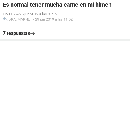
Es normal tener mucha carne en mi himen
Hola156
-
25 jun 2019 a las 01:15
DRA. MARNET
-
29 jun 2019 a las 11:52
7 respuestas