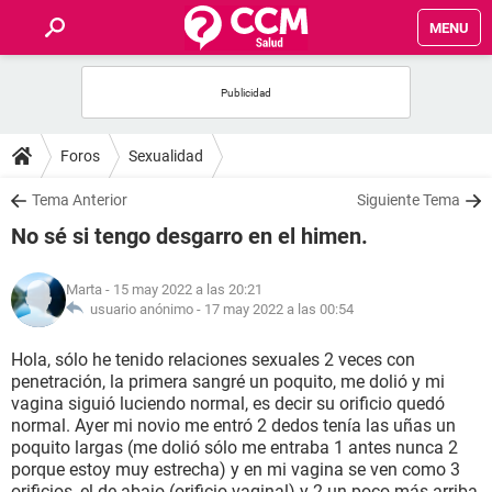
MENU
INICIO
FOROS
Foros
Sexualidad
SALUD
Tema Anterior
Siguiente Tema
No sé si tengo desgarro en el himen.
FAMILIA
Marta
- 15 may 2022 a las 20:21
NUTRICIÓN
usuario anónimo -
17 may 2022 a las 00:54
Hola, sólo he tenido relaciones sexuales 2 veces con
BIENESTAR
penetración, la primera sangré un poquito, me dolió y mi
vagina siguió luciendo normal, es decir su orificio quedó
SEXUALIDAD
normal. Ayer mi novio me entró 2 dedos tenía las uñas un
poquito largas (me dolió sólo me entraba 1 antes nunca 2
porque estoy muy estrecha) y en mi vagina se ven como 3
GLOSARIO
orificios, el de abajo (orificio vaginal) y 2 un poco más arriba,