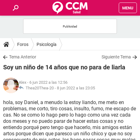
MENU
INICIO
FOROS
Foros
Psicología
SALUD
Tema Anterior
Siguiente Tema
Soy un niño de 14 años que no para de liarla
FAMILIA
Alex
- 6 jun 2022 a las 12:56
NUTRICIÓN
Thea20Thea-20 -
8 jun 2022 a las 23:05
hola, soy Daniel, a menudo la estoy liando, me meto en
BIENESTAR
problemas, me corto, tiro cosas, insulto, fumo, me escapo de
cas. No se como lo hago pero lo hago como una vez cada
SEXUALIDAD
dos meses y no puedo parar de hacer estas cosas y no
entiendo porqué pero tengo que hacerlo, mis amigos están
artos porque dicen que paresco un niño chico y que no soy
GLOSARIO
consecuente de mis actos, los hago pasar cosas muy malas,