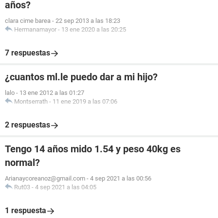
años?
clara cime barea
-
22 sep 2013 a las 18:23
Hermanamayor
-
13 ene 2020 a las 20:25
7 respuestas
¿cuantos ml.le puedo dar a mi hijo?
lalo
-
13 ene 2012 a las 01:27
Montserrath
-
11 ene 2019 a las 07:06
2 respuestas
Tengo 14 años mido 1.54 y peso 40kg es
normal?
Arianaycoreanoz@gmail.com
-
4 sep 2021 a las 00:56
Rut03
-
4 sep 2021 a las 04:05
1 respuesta