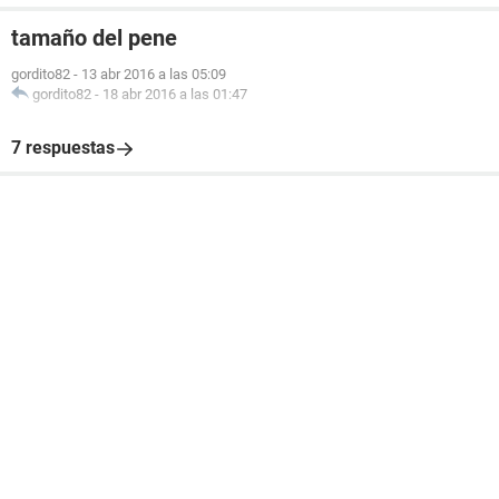
tamaño del pene
gordito82
-
13 abr 2016 a las 05:09
gordito82
-
18 abr 2016 a las 01:47
7 respuestas