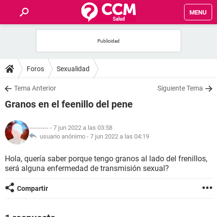
MENU
INICIO
FOROS
Foros
Sexualidad
SALUD
Tema Anterior
Siguiente Tema
Granos en el feenillo del pene
FAMILIA
----------
- 7 jun 2022 a las 03:58
NUTRICIÓN
usuario anónimo -
7 jun 2022 a las 04:19
Hola, quería saber porque tengo granos al lado del frenillos,
BIENESTAR
será alguna enfermedad de transmisión sexual?
SEXUALIDAD
Compartir
GLOSARIO