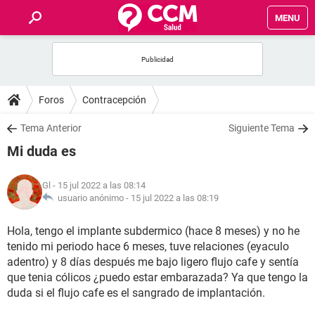
MENU
INICIO
FOROS
Foros
Contracepción
SALUD
Tema Anterior
Siguiente Tema
Mi duda es
FAMILIA
Gl
- 15 jul 2022 a las 08:14
NUTRICIÓN
usuario anónimo -
15 jul 2022 a las 08:19
Hola, tengo el implante subdermico (hace 8 meses) y no he
BIENESTAR
tenido mi periodo hace 6 meses, tuve relaciones (eyaculo
adentro) y 8 días después me bajo ligero flujo cafe y sentía
SEXUALIDAD
que tenia cólicos ¿puedo estar embarazada? Ya que tengo la
duda si el flujo cafe es el sangrado de implantación.
GLOSARIO