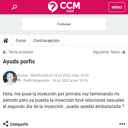
MENU
INICIO
FOROS
Foros
Contracepción
SALUD
Tema Anterior
Siguiente Tema
Ayuda porfis
FAMILIA
Aurora
- Modificado el 24 jul 2022 a las 16:32
NUTRICIÓN
Perfil bloqueado -
24 jul 2022 a las 18:59
Hola, me puse la inyección por primera vez terminando mi
BIENESTAR
periodo pero ya puesta la inyección tuve relaciones sexuales
el segundo día de la inyección , puedo quedar embarazada ?
SEXUALIDAD
GLOSARIO
Compartir