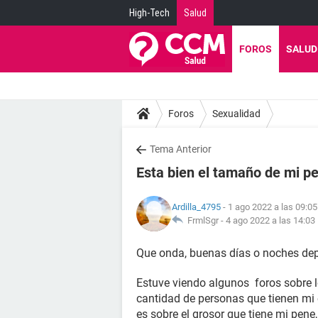
High-Tech
Salud
FOROS
SALUD
Foros
Sexualidad
Tema Anterior
Esta bien el tamaño de mi pe
Ardilla_4795
- 1 ago 2022 a las 09:05
FrmlSgr -
4 ago 2022 a las 14:03
Que onda, buenas días o noches de
Estuve viendo algunos foros sobre l
cantidad de personas que tienen m
es sobre el grosor que tiene mi pene