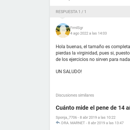
RESPUESTA 1 / 1
FrmlSgr
4 ago 2022 a las 14:03
Hola buenas, el tamaño es completam
pierdas la virginidad, pues si, pues
de los ejercicios no sirven para nad
UN SALUDO!
Discusiones similares
Cuánto mide el pene de 14 
Sponja_7706
-
8 abr 2019 a las 10:22
DRA. MARNET
-
8 abr 2019 a las 13:47