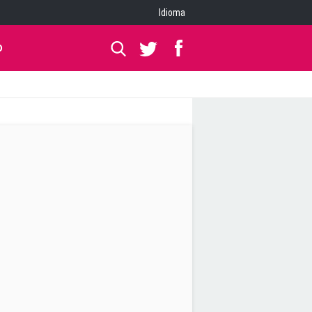
Idioma
O