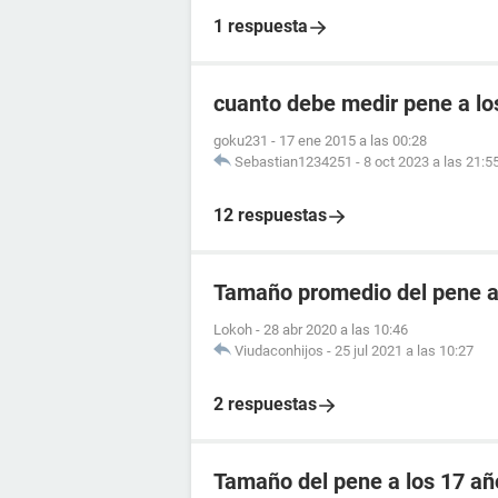
1 respuesta
cuanto debe medir pene a lo
goku231
-
17 ene 2015 a las 00:28
Sebastian1234251
-
8 oct 2023 a las 21:5
12 respuestas
Tamaño promedio del pene a
Lokoh
-
28 abr 2020 a las 10:46
Viudaconhijos
-
25 jul 2021 a las 10:27
2 respuestas
Tamaño del pene a los 17 añ