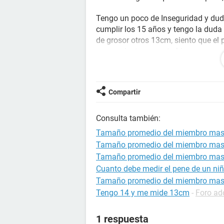
Tengo un poco de Inseguridad y dud
cumplir los 15 años y tengo la duda
de grosor otros 13cm, siento que el 
grosor siento que esta bien pero...
¿Alguien podría decirme si estoy en 
pene?¿si es chico o tamaño promedio
Compartir
virginidad? ¿Si lograré un tamaño má
crecimiento?
Consulta también:
No es necesario que respondan tod
Tamaño promedio del miembro masc
Tamaño promedio del miembro masc
Sin nada más que decir muchas graci
Tamaño promedio del miembro masc
respuesta a esto les daría mil graci
Cuanto debe medir el pene de un ni
Adiós
Tamaño promedio del miembro masc
Tengo 14 y me mide 13cm
-
Foro ad
1 respuesta