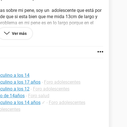
as sobre mi pene, soy un adolescente que está por
 de que si esta bien que me mida 13cm de largo y
problema en mi pene es en lo largo porque en el
Ver más
lo correcto o no? ¿Si esta bien el tamaño de mi
? ¿Si lograre satisfacer a la mujer que pierda mi
s grande si logro hacer ejercicio para el
as las preguntas
ulino a los 14
ulino a los 17 años
-
Foro adolescentes
as por su atención dada y si tiene alguna
ulino a los 12
-
Foro adolescentes
as, sin nada más que decir.
ño de 14años
-
Foro salud
ulino a los 14 años
✓
-
Foro adolescentes
olescentes