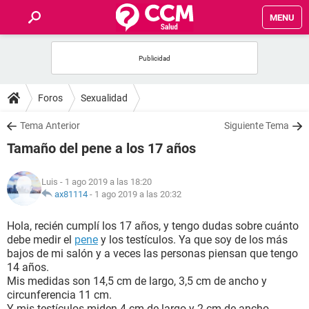
MENU
INICIO
FOROS
Foros
Sexualidad
SALUD
Tema Anterior
Siguiente Tema
Tamaño del pene a los 17 años
FAMILIA
Luis
- 1 ago 2019 a las 18:20
NUTRICIÓN
ax81114
-
1 ago 2019 a las 20:32
Hola, recién cumplí los 17 años, y tengo dudas sobre cuánto
BIENESTAR
debe medir el
pene
y los testículos. Ya que soy de los más
bajos de mi salón y a veces las personas piensan que tengo
SEXUALIDAD
14 años.
Mis medidas son 14,5 cm de largo, 3,5 cm de ancho y
circunferencia 11 cm.
GLOSARIO
Y mis testículos miden 4 cm de largo y 2 cm de ancho.