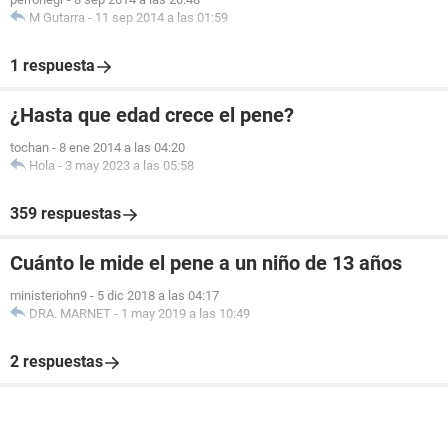
M Gutarra
-
11 sep 2014 a las 01:59
1 respuesta
¿Hasta que edad crece el pene?
tochan
-
8 ene 2014 a las 04:20
Hola
-
3 may 2023 a las 05:58
359 respuestas
Cuánto le mide el pene a un niño de 13 años
ministeriohn9
-
5 dic 2018 a las 04:17
DRA. MARNET
-
1 may 2019 a las 10:49
2 respuestas