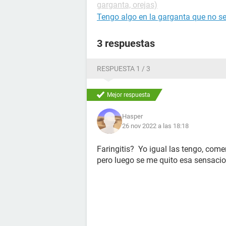
garganta, orejas)
Tengo algo en la garganta que no s
3 respuestas
RESPUESTA 1 / 3
Mejor respuesta
Hasper
26 nov 2022 a las 18:18
Faringitis? Yo igual las tengo, com
pero luego se me quito esa sensaci