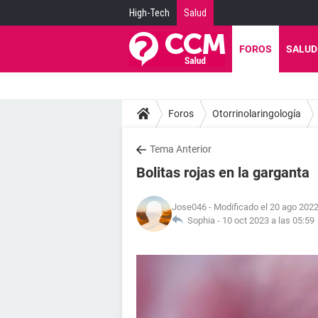
High-Tech
Salud
FOROS
SALUD
Foros
Otorrinolaringología
Tema Anterior
Bolitas rojas en la garganta
Jose046
- Modificado el 20 ago 2022
Sophia -
10 oct 2023 a las 05:59