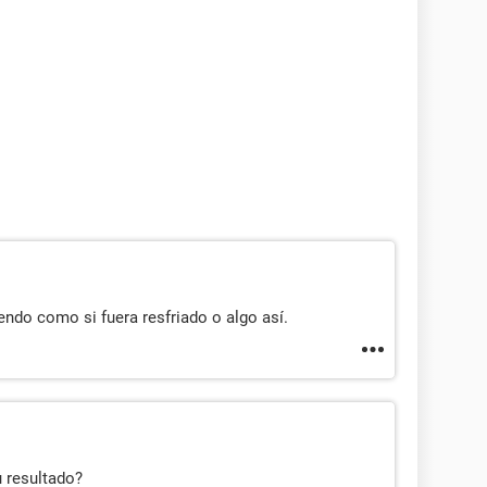
as como rojitas más abajo del paladar, dónde se
 dicen, alguien me podría decir que es?
endo como si fuera resfriado o algo así.
u resultado?