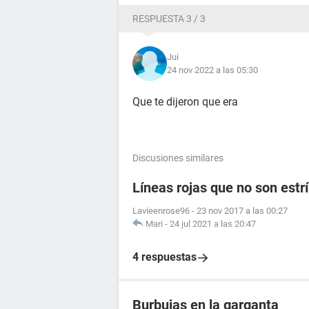
RESPUESTA 3 / 3
Jui
24 nov 2022 a las 05:30
Que te dijeron que era
Discusiones similares
Líneas rojas que no son estr
Lavieenrose96
-
23 nov 2017 a las 00:27
Mari
-
24 jul 2021 a las 20:47
4 respuestas
Burbujas en la garganta