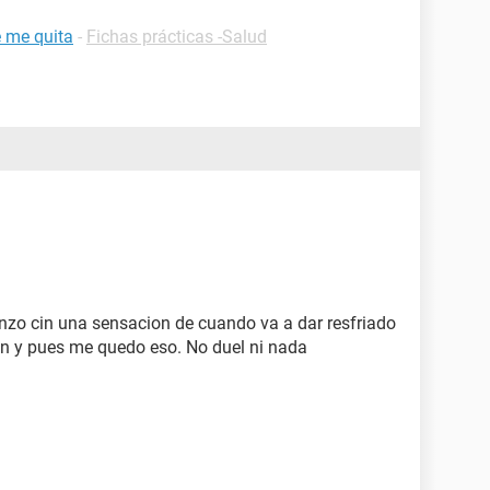
e me quita
-
Fichas prácticas -Salud
enzo cin una sensacion de cuando va a dar resfriado
on y pues me quedo eso. No duel ni nada