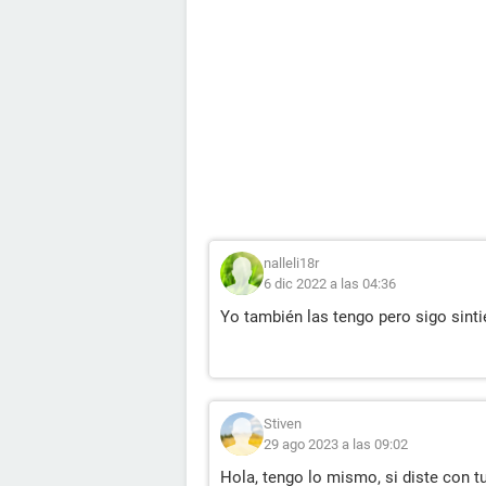
Hola,
He visto que me salieron esas bolit
encuentra casi la campanita como le
nalleli18r
6 dic 2022 a las 04:36
Yo también las tengo pero sigo sinti
Stiven
29 ago 2023 a las 09:02
Hola, tengo lo mismo, si diste con t