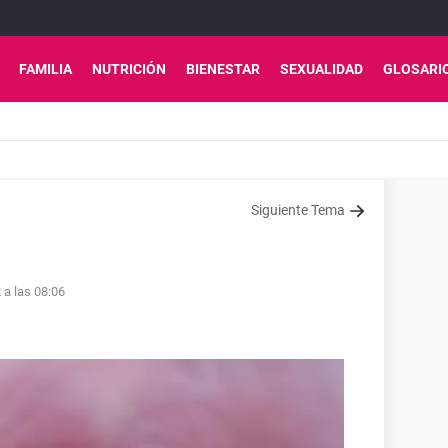
FAMILIA
NUTRICIÓN
BIENESTAR
SEXUALIDAD
GLOSARI
Siguiente Tema
 a las 08:06