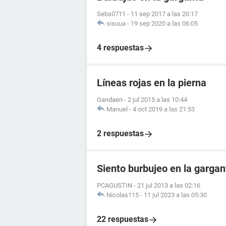
Sebs0711
-
11 sep 2017 a las 20:17
sisuua
-
19 sep 2020 a las 06:05
4 respuestas
Líneas rojas en la pierna
Gandaen
-
2 jul 2015 a las 10:44
Manuel
-
4 oct 2019 a las 21:53
2 respuestas
Siento burbujeo en la gargan
PCAGUSTIN
-
21 jul 2013 a las 02:16
Nicolas115
-
11 jul 2023 a las 05:30
22 respuestas