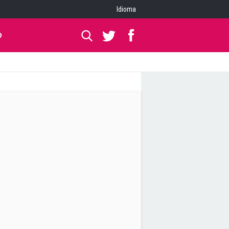
Idioma
O