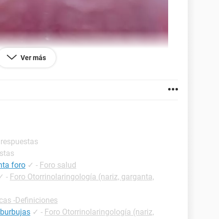
Ver más
 respuestas
stas
nta foro
✓
-
Foro salud
✓
-
Foro Otorrinolaringología (nariz, garganta,
cas -Definiciones
burbujas
✓
-
Foro Otorrinolaringología (nariz,