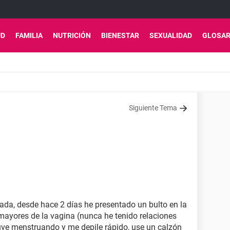
UD
FAMILIA
NUTRICIÓN
BIENESTAR
SEXUALIDAD
GLOSAR
Siguiente Tema
da, desde hace 2 días he presentado un bulto en la
s mayores de la vagina (nunca he tenido relaciones
uve menstruando y me depile rápido, use un calzón