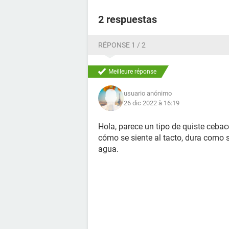
2 respuestas
RÉPONSE 1 / 2
o un grano y quiero saber que es pa
se encuentra actualmente
Meilleure réponse
usuario anónimo
26 dic 2022 à 16:19
Hola, parece un tipo de quiste ceba
cómo se siente al tacto, dura como s
agua.