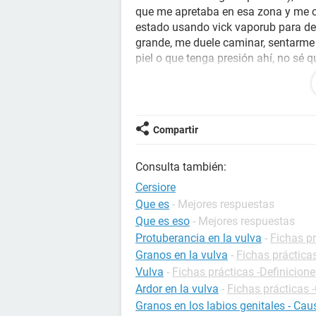
que me apretaba en esa zona y me ce
estado usando vick vaporub para des
grande, me duele caminar, sentarme 
piel o que tenga presión ahí, no sé 
Compartir
Consulta también:
Cersiore
Que es
- Mejores respuestas
Que es eso
- Mejores respuestas
Protuberancia en la vulva
-
Fichas pr
Granos en la vulva
-
Fichas práctica
Vulva
-
Fichas prácticas -Definicione
Ardor en la vulva
-
Fichas prácticas 
Granos en los labios genitales - Cau