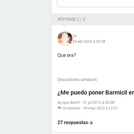
RÉPONSE 2 / 2
Isi
24 abr 2023 à 20:38
Que era?
Discusiones similares
¿Me puedo poner Barmicil en
Ay que dolor!!
-
21 jul 2012 à 09:28
Dr.manzur
-
18 may 2023 à 22:51
27 respuestas