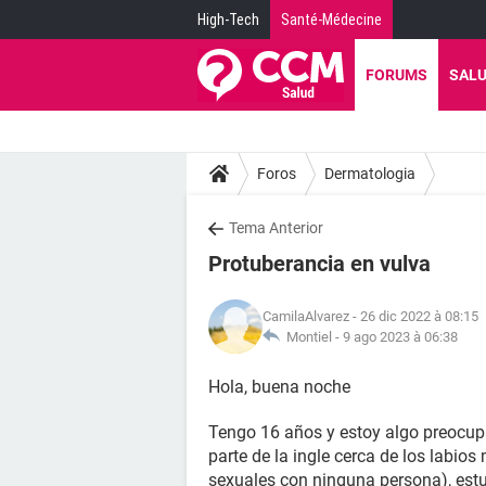
High-Tech
Santé-Médecine
FORUMS
SAL
Foros
Dermatologia
Tema Anterior
Protuberancia en vulva
CamilaAlvarez
- 26 dic 2022 à 08:15
Montiel -
9 ago 2023 à 06:38
Hola, buena noche
Tengo 16 años y estoy algo preocupa
parte de la ingle cerca de los labio
sexuales con ninguna persona), est