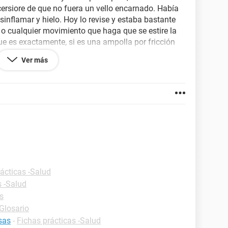
rsiore de que no fuera un vello encarnado. Había
inflamar y hielo. Hoy lo revise y estaba bastante
o cualquier movimiento que haga que se estire la
que es exactamente, si es una ampolla por fricción
Ver más
ácticas -Salud
s -Salud
s
-Glosario
sas
-
Fichas prácticas -Salud