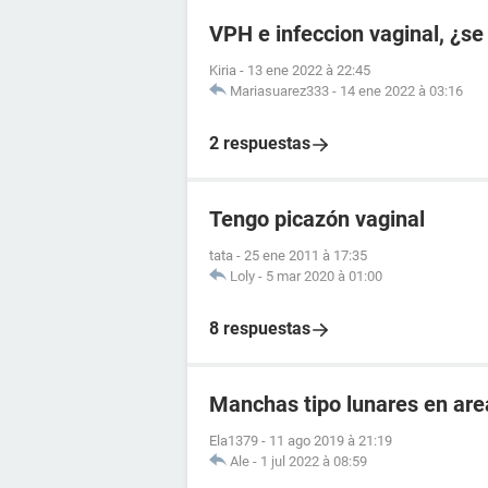
VPH e infeccion vaginal, ¿se
Kiria
-
13 ene 2022 à 22:45
Mariasuarez333
-
14 ene 2022 à 03:16
2 respuestas
Tengo picazón vaginal
tata
-
25 ene 2011 à 17:35
Loly
-
5 mar 2020 à 01:00
8 respuestas
Manchas tipo lunares en are
Ela1379
-
11 ago 2019 à 21:19
Ale
-
1 jul 2022 à 08:59