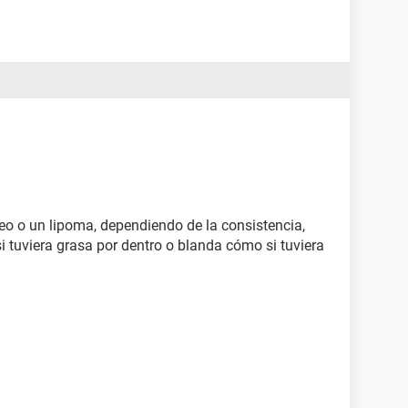
ra saber como curarlo porque es muy molesto, así
ceo o un lipoma, dependiendo de la consistencia,
i tuviera grasa por dentro o blanda cómo si tuviera