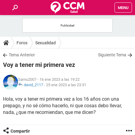
MENU
INICIO
FOROS
Foros
Sexualidad
SALUD
Tema Anterior
Siguiente Tema
Voy a tener mi primera vez
FAMILIA
Samu2007
- 16 ene 2023 a las 19:22
NUTRICIÓN
david_2117
-
25 ene 2023 a las 23:31
Hola, voy a tener mi primera vez a los 16 años con una
BIENESTAR
prepago, y no sé cómo hacerlo, ni que cosas debo llevar,
nada, ¿que me recomiendan, que me dicen?
SEXUALIDAD
GLOSARIO
Compartir