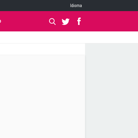
Idioma
O