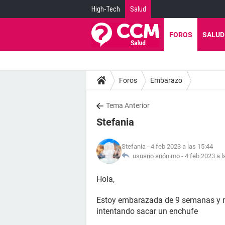
High-Tech
Salud
FOROS
SALUD
Foros
Embarazo
Tema Anterior
Stefania
Stefania
- 4 feb 2023 a las 15:44
usuario anónimo -
4 feb 2023 a l
Hola,
Estoy embarazada de 9 semanas y me
intentando sacar un enchufe