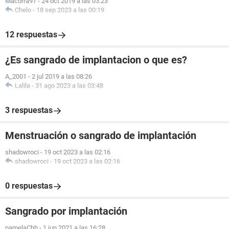
Macorra97
-
24 oct 2019 a las 03:23
Chelo
-
18 sep 2023 a las 00:19
12 respuestas
¿Es sangrado de implantacion o que es?
A_2001
-
2 jul 2019 a las 08:26
Lalila
-
31 ago 2023 a las 03:48
3 respuestas
Menstruación o sangrado de implantación
shadowroci
-
19 oct 2023 a las 02:16
shadowroci
-
19 oct 2023 a las 02:16
0 respuestas
Sangrado por implantación
pamelaChh
-
1 jun 2021 a las 16:28