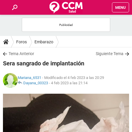
MENU
INICIO
FOROS
Foros
Embarazo
SALUD
Tema Anterior
Siguiente Tema
Sera sangrado de implantación
FAMILIA
Mariana_6531
- Modificado el 4 feb 2023 a las 20:29
NUTRICIÓN
Dayana_00323
-
4 feb 2023 a las 21:14
BIENESTAR
SEXUALIDAD
GLOSARIO