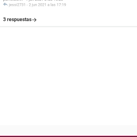
jessi2731
-
2 jun 2021 a las 17:19
3 respuestas