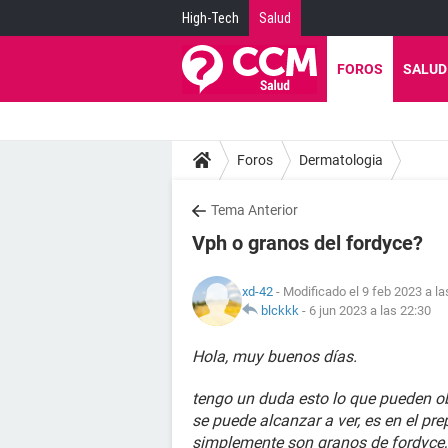
High-Tech
Salud
FOROS
SALUD
Foros
Dermatologia
Tema Anterior
Vph o granos del fordyce?
xd-42
- Modificado el 9 feb 2023 a la
blckkk
-
6 jun 2023 a las 22:30
Hola, muy buenos días.
tengo un duda esto lo que pueden ob
se puede alcanzar a ver, es en el pre
simplemente son granos de fordyce,