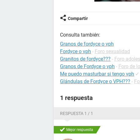
Compartir
Consulta también:
Granos de fordyce o vph
Fordyce o vph
-
Foro sexualidad
Granitos de fordyce???
-
Foro adole
Granos de Fordyce o vph
-
Foro de l
Me puedo masturbar si tengo vph
✓
Glándulas de Fordyce o VPH???
-
Fo
1 respuesta
RESPUESTA 1 / 1
Mejor respuesta