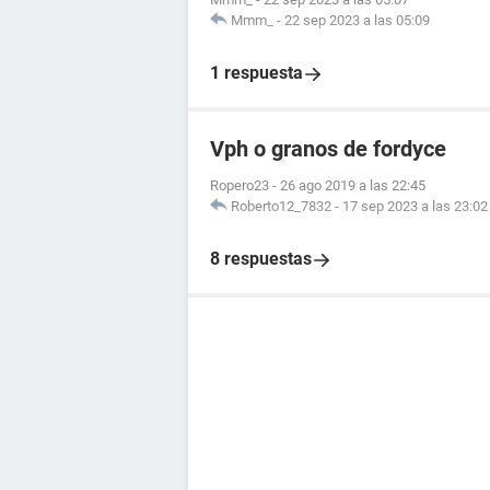
Mmm_
-
22 sep 2023 a las 05:09
1 respuesta
Vph o granos de fordyce
Ropero23
-
26 ago 2019 a las 22:45
Roberto12_7832
-
17 sep 2023 a las 23:02
8 respuestas