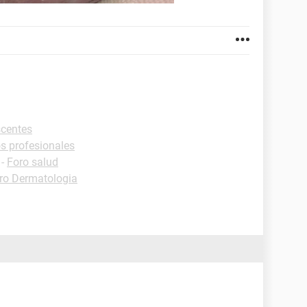
scentes
os profesionales
-
Foro salud
ro Dermatologia