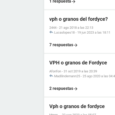
1 respuesta
vph o granos del fordyce?
2444
-
21 ago 2018 a las 22:13
Lucaslopes18
-
19 jun 2023 a las 18:11
7 respuestas
VPH o granos de Fordyce
Afonfon
-
31 oct 2019 a las 20:39
Madilindemann25
-
25 ago 2020 a las 04:
2 respuestas
Vph o granos de fordyce
Mmm_
-
22 sep 2023 a las 05:07