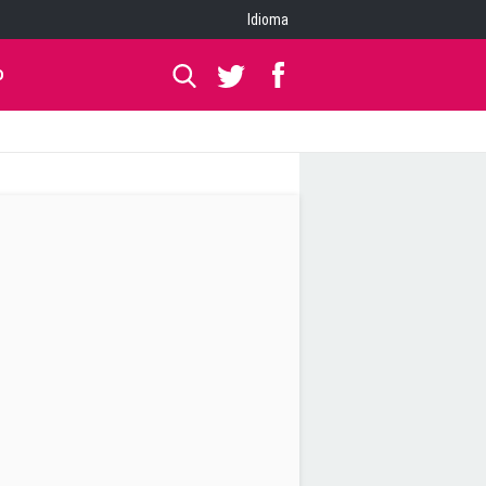
Idioma
O