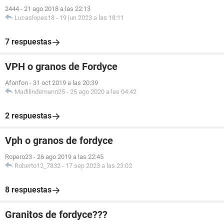
2444
-
21 ago 2018 a las 22:13
Lucaslopes18
-
19 jun 2023 a las 18:11
7 respuestas
VPH o granos de Fordyce
Afonfon
-
31 oct 2019 a las 20:39
Madilindemann25
-
25 ago 2020 a las 04:42
2 respuestas
Vph o granos de fordyce
Ropero23
-
26 ago 2019 a las 22:45
Roberto12_7832
-
17 sep 2023 a las 23:02
8 respuestas
Granitos de fordyce???