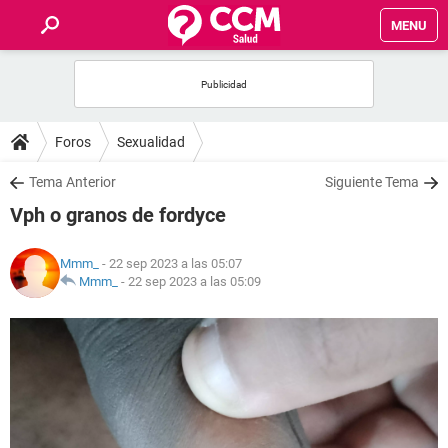
MENU
INICIO
FOROS
Foros
Sexualidad
SALUD
Tema Anterior
Siguiente Tema
Vph o granos de fordyce
FAMILIA
Mmm_
- 22 sep 2023 a las 05:07
NUTRICIÓN
Mmm_
-
22 sep 2023 a las 05:09
BIENESTAR
SEXUALIDAD
GLOSARIO