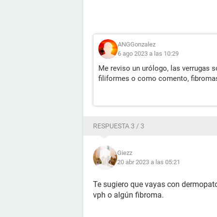
ANGGonzalez
6 ago 2023 a las 10:29
Me reviso un urólogo, las verrugas 
filiformes o como comento, fibromas
RESPUESTA 3 / 3
Giezz
20 abr 2023 a las 05:21
Te sugiero que vayas con dermopatol
vph o algún fibroma.