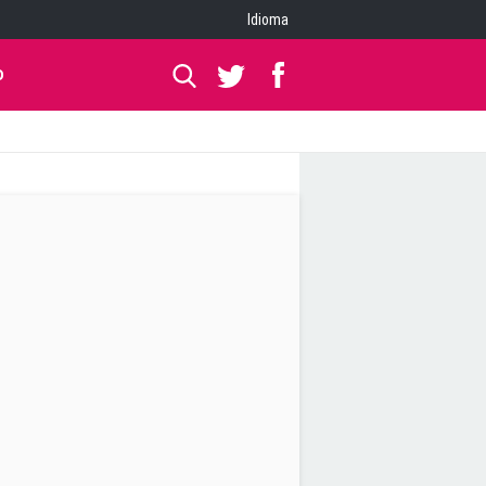
Idioma
O