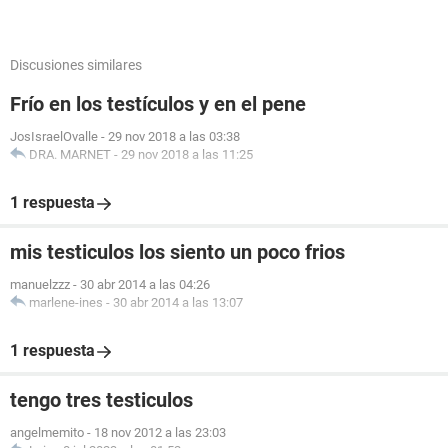
Discusiones similares
Frío en los testículos y en el pene
JosIsraelOvalle
-
29 nov 2018 a las 03:38
DRA. MARNET
-
29 nov 2018 a las 11:25
1 respuesta
mis testiculos los siento un poco frios
manuelzzz
-
30 abr 2014 a las 04:26
marlene-ines
-
30 abr 2014 a las 13:07
1 respuesta
tengo tres testiculos
angelmemito
-
18 nov 2012 a las 23:03