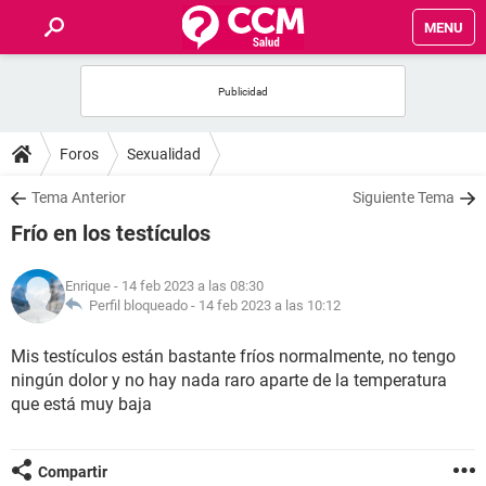
MENU
INICIO
FOROS
Foros
Sexualidad
SALUD
Tema Anterior
Siguiente Tema
Frío en los testículos
FAMILIA
Enrique
- 14 feb 2023 a las 08:30
NUTRICIÓN
Perfil bloqueado -
14 feb 2023 a las 10:12
Mis testículos están bastante fríos normalmente, no tengo
BIENESTAR
ningún dolor y no hay nada raro aparte de la temperatura
que está muy baja
SEXUALIDAD
GLOSARIO
Compartir