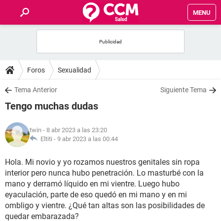
MENU
INICIO
FOROS
Foros
Sexualidad
SALUD
Tema Anterior
Siguiente Tema
Tengo muchas dudas
FAMILIA
twin
- 8 abr 2023 a las 23:20
NUTRICIÓN
Eltiti -
9 abr 2023 a las 00:44
Hola. Mi novio y yo rozamos nuestros genitales sin ropa
BIENESTAR
interior pero nunca hubo penetración. Lo masturbé con la
mano y derramó líquido en mi vientre. Luego hubo
SEXUALIDAD
eyaculación, parte de eso quedó en mi mano y en mi
ombligo y vientre. ¿Qué tan altas son las posibilidades de
GLOSARIO
quedar embarazada?