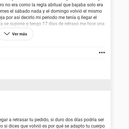
ro no era como la regla abitual que bajaba solo era
viernes el sábado nada y el domingo volvió el mismo
ja por así decirlo mi periodo me tenía q llegar el
ega se supone q tengo 17 días de retraso me hice una
gunda orina del día y no sé si sea un efecto de
Ver más
 hacer otra prueba de embarazo
gar a retrasar tu pedido, si duro dos días podría ser
 si dices que volvió es por qué se adapto tu cuerpo