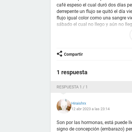
café espeso el cual duró dos días pe
derrepente un flujo se quitó el día 
flujo igual color como una sangre vie
sábado el cual no llego y aún no ll
prueba de orina el 30 de marzo la se
pastilla o necesariamente tendía q
Compartir
1 respuesta
RESPUESTA 1 / 1
Hiraishrx
12 abr 2023 a las 23:14
Son por las hormonas, está puede lle
signo de concepción (embarazo) pero