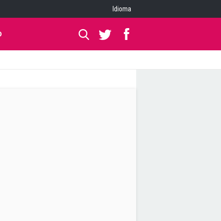
Idioma
O