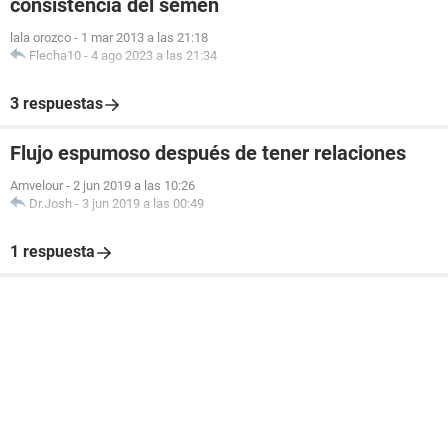
consistencia del semen
lala orozco
-
1 mar 2013 a las 21:18
Flecha10
-
4 ago 2023 a las 21:34
3 respuestas
Flujo espumoso después de tener relaciones
Amvelour
-
2 jun 2019 a las 10:26
Dr.Josh
-
3 jun 2019 a las 00:49
1 respuesta