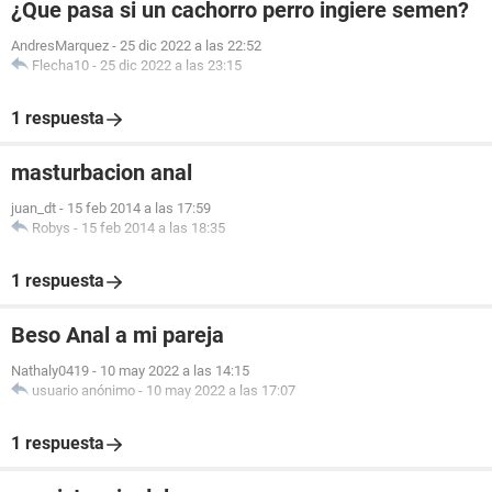
¿Que pasa si un cachorro perro ingiere semen?
AndresMarquez
-
25 dic 2022 a las 22:52
Flecha10
-
25 dic 2022 a las 23:15
1 respuesta
masturbacion anal
juan_dt
-
15 feb 2014 a las 17:59
Robys
-
15 feb 2014 a las 18:35
1 respuesta
Beso Anal a mi pareja
Nathaly0419
-
10 may 2022 a las 14:15
usuario anónimo
-
10 may 2022 a las 17:07
1 respuesta