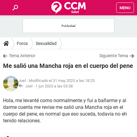
MENU
INICIO
FOROS
Foros
Sexualidad
SALUD
Tema Anterior
Siguiente Tema
Me salió una Mancha roja en el cuerpo del pene
FAMILIA
Joel
- Modificado el 31 may 2023 a las 18:25
NUTRICIÓN
Joel -
1 jun 2023 a las 03:38
Hola, me levanté como normalmente y fui a bañarme y al
BIENESTAR
darme cuenta me revise me salió una Mancha roja en el
cuerpo del pene, es normal que eso suceda, todavía no eh
SEXUALIDAD
tenido relaciones.
GLOSARIO