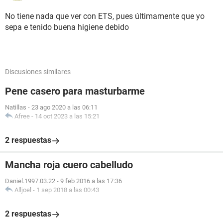
No tiene nada que ver con ETS, pues últimamente que yo
sepa e tenido buena higiene debido
Discusiones similares
Pene casero para masturbarme
Natillas
-
23 ago 2020 a las 06:11
Afree
-
14 oct 2023 a las 15:21
2 respuestas
Mancha roja cuero cabelludo
Daniel.1997.03.22
-
9 feb 2016 a las 17:36
Alljoel
-
1 sep 2018 a las 00:43
2 respuestas