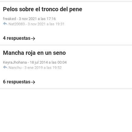
Pelos sobre el tronco del pene
freaked
-
3 nov 2021 a las 17:16
Nat20083
-
3 nov 2021 a las 19:31
4 respuestas
Mancha roja en un seno
KeyraJhohana
-
18 jul 2014 a las 00:04
Nanchu
-
3 ene 2019 a las 19:52
6 respuestas