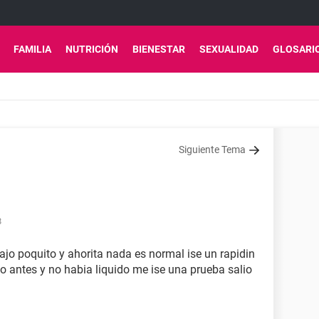
FAMILIA
NUTRICIÓN
BIENESTAR
SEXUALIDAD
GLOSARI
Siguiente Tema
8
jo poquito y ahorita nada es normal ise un rapidin
co antes y no habia liquido me ise una prueba salio