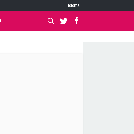
Idioma
O