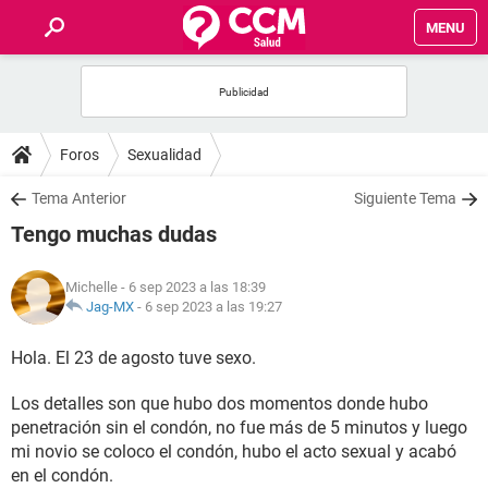
MENU
INICIO
FOROS
Foros
Sexualidad
SALUD
Tema Anterior
Siguiente Tema
Tengo muchas dudas
FAMILIA
Michelle
- 6 sep 2023 a las 18:39
NUTRICIÓN
Jag-MX
-
6 sep 2023 a las 19:27
Hola. El 23 de agosto tuve sexo.
BIENESTAR
Los detalles son que hubo dos momentos donde hubo
SEXUALIDAD
penetración sin el condón, no fue más de 5 minutos y luego
mi novio se coloco el condón, hubo el acto sexual y acabó
GLOSARIO
en el condón.