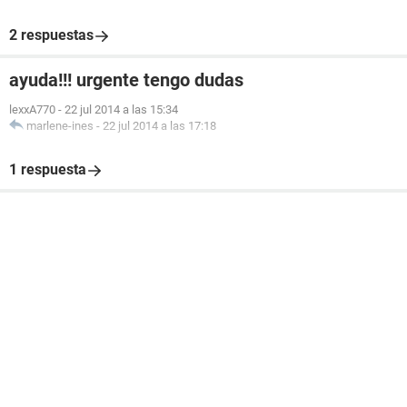
2 respuestas
ayuda!!! urgente tengo dudas
lexxA770
-
22 jul 2014 a las 15:34
marlene-ines
-
22 jul 2014 a las 17:18
1 respuesta