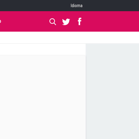
Idioma
O