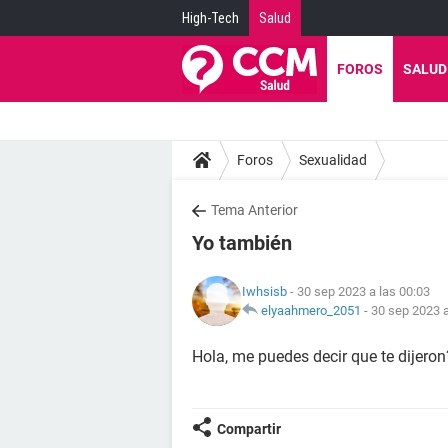
High-Tech
Salud
FOROS
SALUD
Foros
Sexualidad
Tema Anterior
Yo también
Iwhsisb
- 30 sep 2023 a las 00:03
elyaahmero_2051
-
30 sep 2023 a
Hola, me puedes decir que te dijero
Compartir