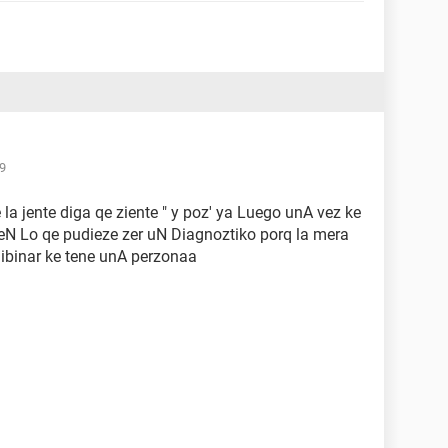
49
la jente diga qe ziente " y poz' ya Luego unA vez ke
eN Lo qe pudieze zer uN Diagnoztiko porq la mera
ibinar ke tene unA perzonaa