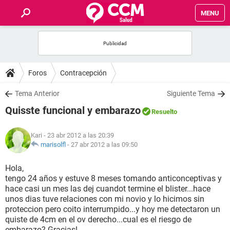
MENU
INICIO
FOROS
Foros
Contracepción
SALUD
Tema Anterior
Siguiente Tema
Quisste funcional y embarazo
Resuelto
FAMILIA
Kari
- 23 abr 2012 a las 20:39
NUTRICIÓN
marisolfl
-
27 abr 2012 a las 09:50
Hola,
BIENESTAR
tengo 24 años y estuve 8 meses tomando anticonceptivas y
hace casi un mes las dej cuandot termine el blister...hace
SEXUALIDAD
unos dias tuve relaciones con mi novio y lo hicimos sin
proteccion pero coito interrumpido...y hoy me detectaron un
quiste de 4cm en el ov derecho...cual es el riesgo de
GLOSARIO
embarazo? Gracias!