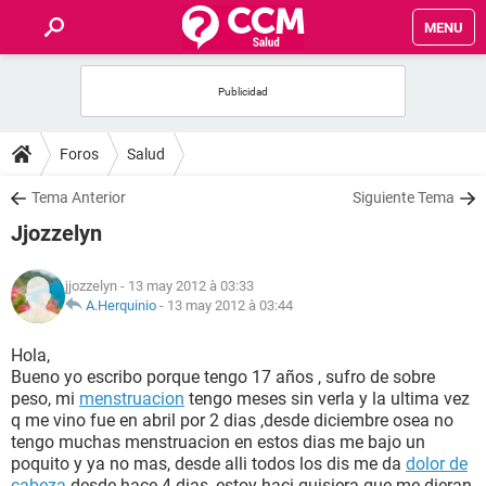
MENU
INICIO
FORUMS
Foros
Salud
SALUD
Tema Anterior
Siguiente Tema
Jjozzelyn
FAMILIA
jjozzelyn
- 13 may 2012 à 03:33
NUTRICIÓN
A.Herquinio
-
13 may 2012 à 03:44
Hola,
BIENESTAR
Bueno yo escribo porque tengo 17 años , sufro de sobre
peso, mi
menstruacion
tengo meses sin verla y la ultima vez
SEXUALIDAD
q me vino fue en abril por 2 dias ,desde diciembre osea no
tengo muchas menstruacion en estos dias me bajo un
poquito y ya no mas, desde alli todos los dis me da
dolor de
GLOSARIO
cabeza
desde hace 4 dias, estoy haci quisiera que me dieran